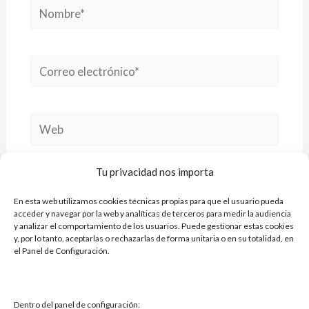
Nombre*
Correo
electrónico*
Web
Tu privacidad nos importa
Guarda mi nombre, correo electrónico y web
En esta web utilizamos cookies técnicas propias para que el usuario pueda
en este navegador para la próxima vez que
acceder y navegar por la web y analíticas de terceros para medir la audiencia
y analizar el comportamiento de los usuarios. Puede gestionar estas cookies
comente.
y, por lo tanto, aceptarlas o rechazarlas de forma unitaria o en su totalidad, en
el Panel de Configuración.
Dentro del panel de configuración: