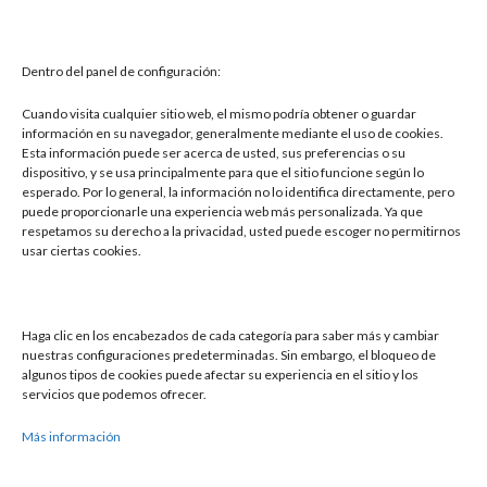
material que permitiera mejorar la eficiencia, reducir
costes y optimizar su logística al 100%. Ubicado […]
Dentro del panel de configuración:
Leer más »
Cuando visita cualquier sitio web, el mismo podría obtener o guardar
información en su navegador, generalmente mediante el uso de cookies.
Esta información puede ser acerca de usted, sus preferencias o su
dispositivo, y se usa principalmente para que el sitio funcione según lo
esperado. Por lo general, la información no lo identifica directamente, pero
puede proporcionarle una experiencia web más personalizada. Ya que
respetamos su derecho a la privacidad, usted puede escoger no permitirnos
usar ciertas cookies.
Buscar
Haga clic en los encabezados de cada categoría para saber más y cambiar
nuestras configuraciones predeterminadas. Sin embargo, el bloqueo de
Buscar
algunos tipos de cookies puede afectar su experiencia en el sitio y los
servicios que podemos ofrecer.
Más información