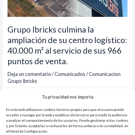
ampliación
de
su
Grupo Ibricks culmina la
centro
ampliación de su centro logístico:
logístico:
40.000 m² al servicio de sus 966
40.000
m²
puntos de venta.
al
Deja un comentario
/
Comunicados
/
Comunicacion
servicio
Grupo Ibricks
de
Un proyecto que duplica la capacidad de Ibricks
sus
Tu privacidad nos importa
Center y lo convierte en una herramienta clave en
966
En esta web utilizamos cookies técnicas propias para que el usuario pueda
términos de competitividad. Ibricks Center surgió
puntos
acceder y navegar por la web y analíticas de terceros para medir la audiencia
como punto de partida para ofrecer a sus almacenes
y analizar el comportamiento de los usuarios. Puede gestionar estas cookies
de
y, por lo tanto, aceptarlas o rechazarlas de forma unitaria o en su totalidad, en
asociados un punto único de recogida de cualquier
venta.
el Panel de Configuración.