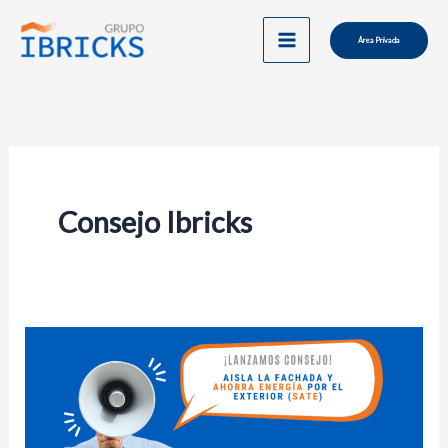
Ir
al
Área Privada
contenido
Consejo Ibricks
Aísla
la
fachada
y