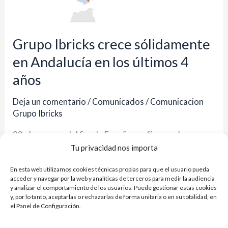
los
últimos
4
Grupo Ibricks crece sólidamente
años
en Andalucía en los últimos 4
años
Deja un comentario
/
Comunicados
/
Comunicacion
Grupo Ibricks
93 almacenes del Sur de España confían en el
Tu privacidad nos importa
Proyecto Ibricks. El Grupo de almacenes líderes de
materiales de construcción mantiene su tendencia de
En esta web utilizamos cookies técnicas propias para que el usuario pueda
acceder y navegar por la web y analíticas de terceros para medir la audiencia
crecimiento durante los últimos 4 años y, desde que
y analizar el comportamiento de los usuarios. Puede gestionar estas cookies
inaugurasen en 2020 su Centro Logístico, Ibricks
y, por lo tanto, aceptarlas o rechazarlas de forma unitaria o en su totalidad, en
el Panel de Configuración.
Center, que aporta numerosas ventajas, en exclusiva, a
los asociados del Grupo y que, actualmente,