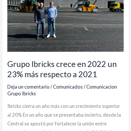
2022
un
23%
más
respecto
a
2021
Grupo Ibricks crece en 2022 un
23% más respecto a 2021
Deja un comentario
/
Comunicados
/
Comunicacion
Grupo Ibricks
Ibricks cierra un año más con un crecimiento superior
al 20% En un año que se presentaba incierto, desde la
Central se apostó por fortalecer la unión entre