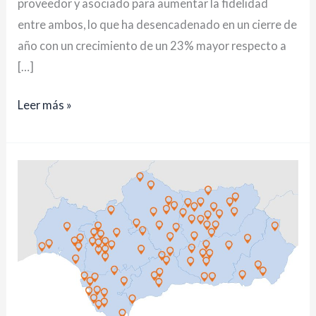
proveedor y asociado para aumentar la fidelidad
entre ambos, lo que ha desencadenado en un cierre de
año con un crecimiento de un 23% mayor respecto a
[…]
Leer más »
Grupo
Ibricks
crece
sólidamente
en
Andalucía
en