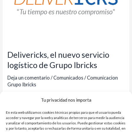
logístico
de
Grupo
Ibricks
Delivericks, el nuevo servicio
logístico de Grupo Ibricks
Deja un comentario
/
Comunicados
/
Comunicacion
Grupo Ibricks
Este servicio garantiza a los 574 asociados de la
Tu privacidad nos importa
Central un nuevo valor añadido tras la recepción de
En esta web utilizamos cookies técnicas propias para que el usuario pueda
sus pedidos. Tras un exitoso 2023, marcado por
acceder y navegar por la web y analíticas de terceros para medir la audiencia
importantes logros y crecimiento, Grupo Ibricks se
y analizar el comportamiento de los usuarios. Puede gestionar estas cookies
y, por lo tanto, aceptarlas o rechazarlas de forma unitaria o en su totalidad, en