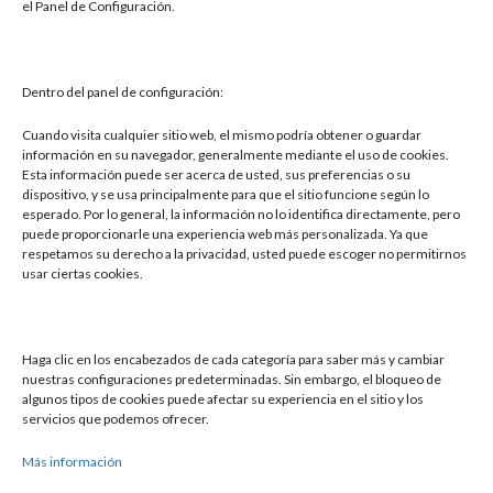
prepara para un nuevo año cargado de proyectos.
el Panel de Configuración.
Ibricks Center, el motor de la logística del Grupo
situado en el enclave de […]
Dentro del panel de configuración:
Leer más »
Cuando visita cualquier sitio web, el mismo podría obtener o guardar
información en su navegador, generalmente mediante el uso de cookies.
Esta información puede ser acerca de usted, sus preferencias o su
dispositivo, y se usa principalmente para que el sitio funcione según lo
esperado. Por lo general, la información no lo identifica directamente, pero
puede proporcionarle una experiencia web más personalizada. Ya que
respetamos su derecho a la privacidad, usted puede escoger no permitirnos
usar ciertas cookies.
Buscar
Haga clic en los encabezados de cada categoría para saber más y cambiar
nuestras configuraciones predeterminadas. Sin embargo, el bloqueo de
Buscar
algunos tipos de cookies puede afectar su experiencia en el sitio y los
servicios que podemos ofrecer.
Más información