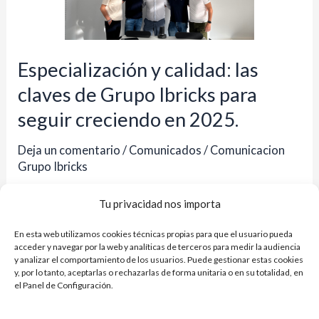
claves
de
Grupo
Especialización y calidad: las
Ibricks
claves de Grupo Ibricks para
para
seguir creciendo en 2025.
seguir
creciendo
Deja un comentario
/
Comunicados
/
Comunicacion
en
Grupo Ibricks
2025.
La Central se prepara para el próximo año y pone el
Tu privacidad nos importa
foco en reforzar su equipo con profesionales con
En esta web utilizamos cookies técnicas propias para que el usuario pueda
experiencia del sector. Grupo Ibricks, referente en el
acceder y navegar por la web y analíticas de terceros para medir la audiencia
sector de la distribución de materiales de
y analizar el comportamiento de los usuarios. Puede gestionar estas cookies
y, por lo tanto, aceptarlas o rechazarlas de forma unitaria o en su totalidad, en
construcción en España, continúa dando pasos firmes
el Panel de Configuración.
hacia el futuro. Sumando 49 entradas en lo que