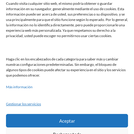
Cuando visita cualquier sitio web, el mismo podría obtener o guardar
información en su navegador, generalmente mediante el uso de cookies. Esta
información puede ser acerca de usted, sus preferencias o su dispositivo, y se
usa principalmente para que el sitio funcione según lo esperado. Por lo general,
la información no lo identifica directamente, pero puede proporcionarle una
experiencia web más personalizada. Ya que respetamos su derecho a la
privacidad, usted puede escoger no permitirnos usar ciertas cookies.
Acepto recibir comunicaciones comerciales / informativas
He leído y acepto la
Política de privacidad
Haga clic en los encabezados de cada categoría para saber más y cambiar
Enviar
nuestras configuraciones predeterminadas. Sin embargo, el bloqueo de
algunos tipos de cookies puede afectar su experiencia en el sitio y los servicios
que podemos ofrecer.
Más información
Gestionar los servicios
Política de cookies
Aviso legal
Política de privacidad
Aceptar
Asociados a: