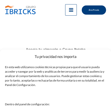
Ir
al
Área Privada
contenido
Asocia tu almacén a Grupo Ibricks
Tu privacidad nos importa
Nombre
En esta web utilizamos cookies técnicas propias para que el usuario pueda
acceder y navegar por la web y analíticas de terceros para medir la audiencia y
analizar el comportamiento de los usuarios. Puede gestionar estas cookies y,
por lo tanto, aceptarlas o rechazarlas de forma unitaria o en su totalidad, en el
Panel de Configuración.
Correo electrónico
Dentro del panel de configuración:
Mensaje