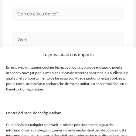
Correo
electrónico*
Web
Tu privacidad nos importa
Guarda mi nombre, correo electrónico y web en
En esta web utilizamos cookies técnicas propias para que el usuario pueda
acceder y navegar por la web y analíticas de terceros para medir la audiencia y
este navegador para la próxima vez que comente.
analizar el comportamiento de los usuarios. Puede gestionar estas cookies y,
por lo tanto, aceptarlas o rechazarlas de forma unitaria o en su totalidad, en el
Panel de Configuración.
Dentro del panel de configuración:
Cuando visita cualquier sitio web, el mismo podría obtener o guardar
información en su navegador, generalmente mediante el uso de cookies. Esta
información puede ser acerca de usted, sus preferencias o su dispositivo, y se