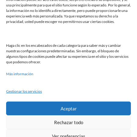
usa principalmente para que el sitio funcione según lo esperado. Por lo general,
la información no lo identifica directamente, pero puede proporcionarle una
experiencia web más personalizada. Ya que respetamos su derecho a la
privacidad, usted puede escoger no permitirnos usar ciertas cookies.
Buscar
Haga clic en los encabezados de cada categoría para saber más y cambiar
Buscar
nuestras configuraciones predeterminadas. Sin embargo, el bloqueo de
algunos tipos de cookies puede afectar su experiencia en el sitio y los servicios
que podemos ofrecer.
Más información
Gestionar los servicios
Política de cookies
Aviso legal
Política de privacidad
Aceptar
Asociados a:
Rechazar todo
Ver preferencias