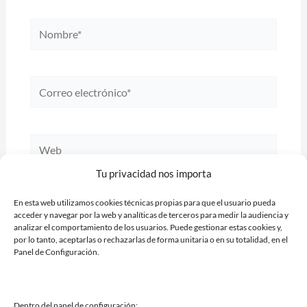
Nombre*
Correo
electrónico*
Web
Tu privacidad nos importa
En esta web utilizamos cookies técnicas propias para que el usuario pueda
Guarda mi nombre, correo electrónico y web en
acceder y navegar por la web y analíticas de terceros para medir la audiencia y
analizar el comportamiento de los usuarios. Puede gestionar estas cookies y,
este navegador para la próxima vez que comente.
por lo tanto, aceptarlas o rechazarlas de forma unitaria o en su totalidad, en el
Panel de Configuración.
Dentro del panel de configuración: